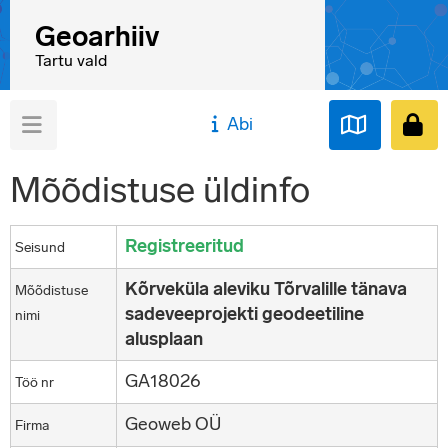
Geoarhiiv
Tartu vald
Abi
Mõõdistuse üldinfo
Registreeritud
Seisund
Kõrveküla aleviku Tõrvalille tänava
Mõõdistuse
sadeveeprojekti geodeetiline
nimi
alusplaan
GA18026
Töö nr
Geoweb OÜ
Firma