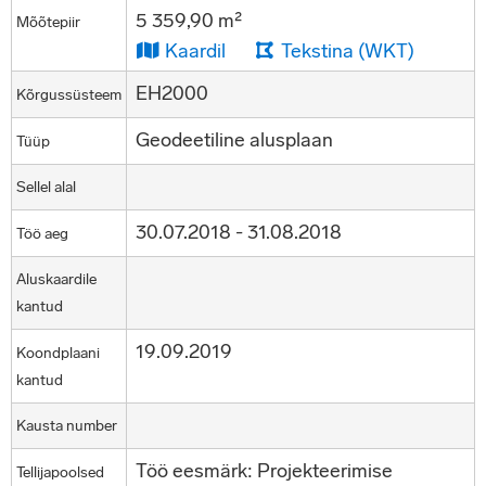
5 359,90 m²
Mõõtepiir
Kaardil
Tekstina (WKT)
EH2000
Kõrgussüsteem
Geodeetiline alusplaan
Tüüp
Sellel alal
30.07.2018 - 31.08.2018
Töö aeg
Aluskaardile
kantud
19.09.2019
Koondplaani
kantud
Kausta number
Töö eesmärk: Projekteerimise
Tellijapoolsed