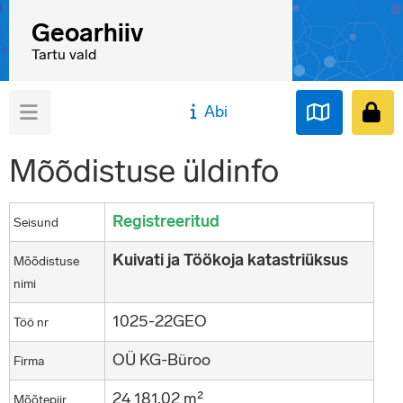
Geoarhiiv
Tartu vald
Abi
Mõõdistuse üldinfo
Registreeritud
Seisund
Kuivati ja Töökoja katastriüksus
Mõõdistuse
nimi
1025-22GEO
Töö nr
OÜ KG-Büroo
Firma
24 181,02 m²
Mõõtepiir