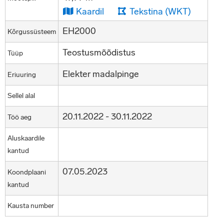
Kaardil
Tekstina (WKT)
EH2000
Kõrgussüsteem
Teostusmõõdistus
Tüüp
Elekter madalpinge
Eriuuring
Sellel alal
20.11.2022 - 30.11.2022
Töö aeg
Aluskaardile
kantud
07.05.2023
Koondplaani
kantud
Kausta number