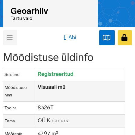
Geoarhiiv
Tartu vald
Abi
Mõõdistuse üldinfo
Registreeritud
Seisund
Visuaali mü
Mõõdistuse
nimi
8326T
Töö nr
OÜ Kirjanurk
Firma
47,97 m²
Mõõtepiir