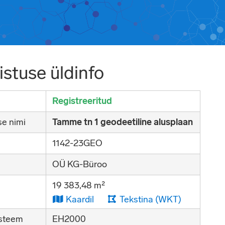
stuse üldinfo
Registreeritud
e nimi
Tamme tn 1 geodeetiline alusplaan
1142-23GEO
OÜ KG-Büroo
19 383,48 m²
Kaardil
Tekstina (WKT)
steem
EH2000