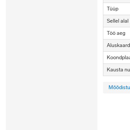
Tüüp
Sellel alal
Töö aeg
Aluskaard
Koondplaa
Kausta n
Mõõdistu