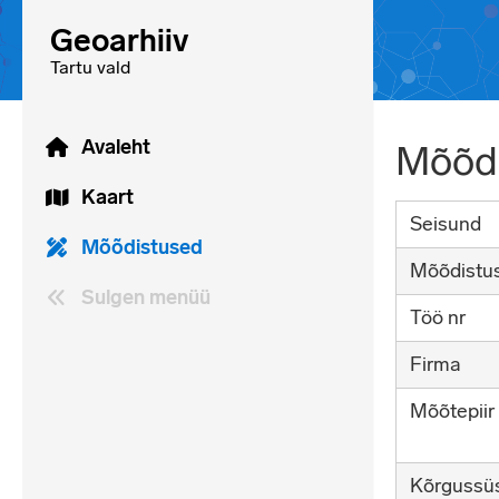
Geoarhiiv
Tartu vald
Avaleht
Mõõdi
Kaart
Seisund
Mõõdistused
Mõõdistus
Sulgen menüü
Töö nr
Firma
Mõõtepiir
Kõrgussü