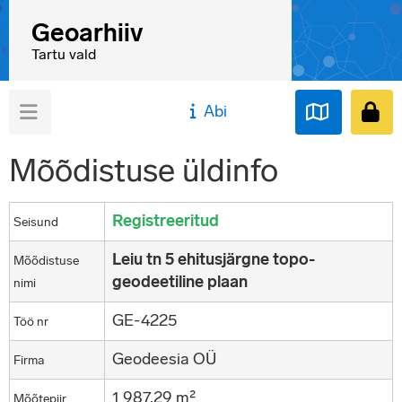
Geoarhiiv
Tartu vald
Abi
Mõõdistuse üldinfo
Registreeritud
Seisund
Leiu tn 5 ehitusjärgne topo-
Mõõdistuse
geodeetiline plaan
nimi
GE-4225
Töö nr
Geodeesia OÜ
Firma
1 987,29 m²
Mõõtepiir