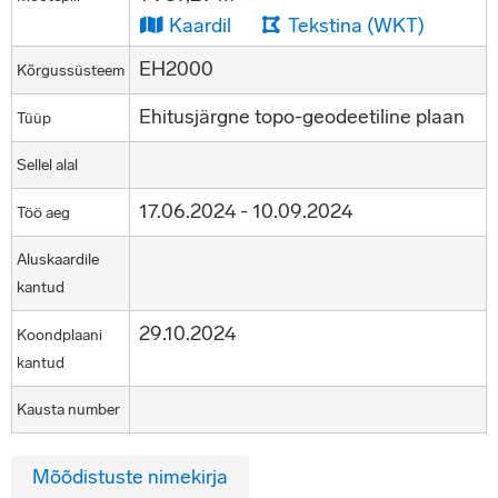
Kaardil
Tekstina (WKT)
EH2000
Kõrgussüsteem
Ehitusjärgne topo-geodeetiline plaan
Tüüp
Sellel alal
17.06.2024 - 10.09.2024
Töö aeg
Aluskaardile
kantud
29.10.2024
Koondplaani
kantud
Kausta number
Mõõdistuste nimekirja