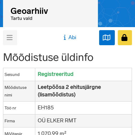
Geoarhiiv
Tartu vald
Abi
Mõõdistuse üldinfo
Registreeritud
Seisund
Leetpõõsa 2 ehitusjärgne
Mõõdistuse
(lisamõõdistus)
nimi
EH185
Töö nr
OÜ ELKER RMT
Firma
1 070,99 m²
Mõõtepiir