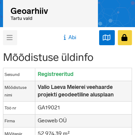
Geoarhiiv
Tartu vald
Abi
Mõõdistuse üldinfo
Registreeritud
Seisund
Valio Laeva Meierei veehaarde
Mõõdistuse
projekti geodeetiline alusplaan
nimi
GA19021
Töö nr
Geoweb OÜ
Firma
52 974,39 m²
Mõõtepiir