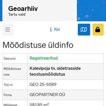
Geoarhiiv
Tartu vald
Abi
Mõõdistuse üldinfo
Registreeritud
Seisund
Kalevipoja tn. sidetrasside
Mõõdistuse
teostusmõõdistus
nimi
GEO 25-5089
Töö nr
GEOPARTNER OÜ
Firma
581,85 m²
Mõõtepiir