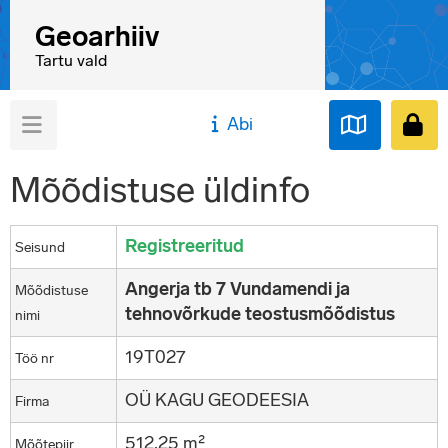
Geoarhiiv
Tartu vald
Abi
Mõõdistuse üldinfo
Registreeritud
Seisund
Angerja tb 7 Vundamendi ja
Mõõdistuse
tehnovõrkude teostusmõõdistus
nimi
19T027
Töö nr
OÜ KAGU GEODEESIA
Firma
512,25 m²
Mõõtepiir